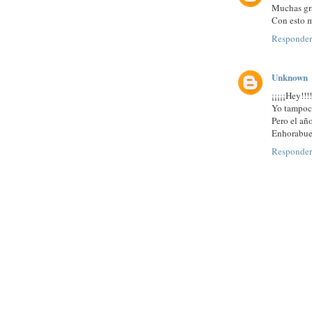
Muchas gra
Con esto m
Responder
Unknown
¡¡¡¡¡Hey!!
Yo tampoco
Pero el añ
Enhorabue
Responder