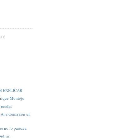
LOG
E EXPLICAR
rique Montejo
e ruedas
e Ana Gema con un
e no lo parezca
rdiiiii