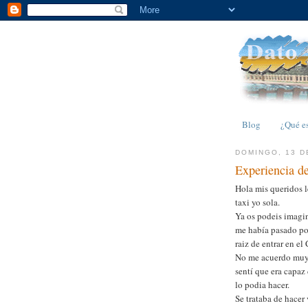
Blog
¿Qué e
DOMINGO, 13 D
Experiencia d
Hola mis queridos l
taxi yo sola.
Ya os podeis imagin
me había pasado por 
raiz de entrar en e
No me acuerdo muy 
sentí que era capaz
lo podia hacer.
Se trataba de hacer