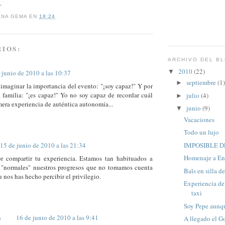
.
ANA GEMA
EN
18:24
IOS:
ARCHIVO DEL B
2010
(22)
▼
 junio de 2010 a las 10:37
septiembre
(1)
►
maginar la importancia del evento: "¡soy capaz!" Y por
a familia: "¡es capaz!" Yo no soy capaz de recordar cuál
julio
(4)
►
mera experiencia de auténtica autonomía...
junio
(9)
▼
Vacaciones
Todo un lujo
15 de junio de 2010 a las 21:34
IMPOSIBLE D
Homenaje a En
or compartir tu experiencia. Estamos tan habituados a
r "normales" nuestros progresos que no tomamos cuenta
Bals en silla d
u nos has hecho percibir el privilegio.
Experiencia d
taxi
Soy Pepe aunqu
a
16 de junio de 2010 a las 9:41
A llegado el Go