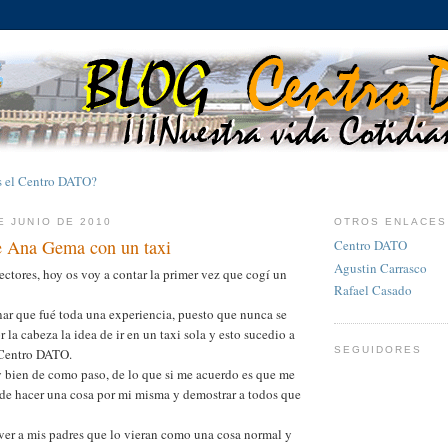
s el Centro DATO?
E JUNIO DE 2010
OTROS ENLACES
e Ana Gema con un taxi
Centro DATO
Agustin Carrasco
ectores, hoy os voy a contar la primer vez que cogí un
Rafael Casado
ar que fué toda una experiencia, puesto que nunca se
la cabeza la idea de ir en un taxi sola y esto sucedio a
SEGUIDORES
l Centro DATO.
bien de como paso, de lo que si me acuerdo es que me
 de hacer una cosa por mi misma y demostrar a todos que
 ver a mis padres que lo vieran como una cosa normal y