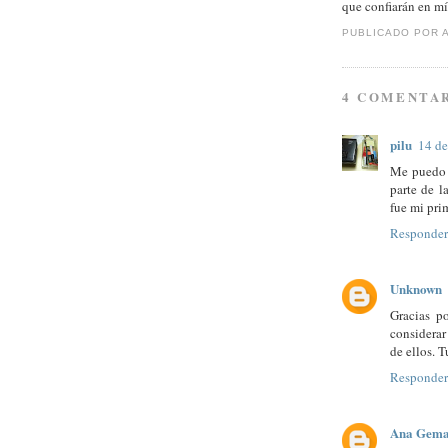
que confiarán en mí
PUBLICADO POR
4 COMENTAR
pilu
14 de
Me puedo i
parte de l
fue mi pri
Responder
Unknown
Gracias p
considera
de ellos. T
Responder
Ana Gem