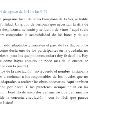
4 de agosto de 2010 a las 9:47
el programa local de radio Pamplona de la Ser, se habló
sibilidad. Un grupo de personas que necesitan la siila de
a desplazarse, se runió y se fueron de vinos ( aquí suele
para comprobar la accesibilidad de los bares y de sus
 sido adaptados y permiten el paso de la silla, pero los
 como decía uno de los participantes en la quedada, no
bles ni para los que podemos andar ( doy fe de ellos. Hay
e como hayas comido un poco más de la cuenta, te
ripa con la puerta)
os de la asociación - no recuerdo el nombre- instaban a
os a reclamar a los responsables de los locales que no
 adaptados, a realizar las obras necesarias. Aqui tambien
ho por hacer. Y los puñeteros siempre dejan en las
mini bordillo de unos dos certímetros que , en muchos
ide la correcta circulación ! con lo fácil que parece
o lisico!