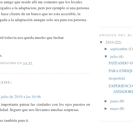
un amigo que reside allí me comento que los locales
igados a la adaptacion, pero por ejemplo si una persona
e hace cliente de un banco que no esta accesible, la
ligada a la adaptación aunque solo sea para esa persona.
ARCHIVO DEL B
id todavía nos queda mucho que luchar.
2010
(22)
▼
septiembre
(1)
►
s.
julio
(4)
▼
PATEANDO V
UNKNOWN
EN
14:37
PARA ENRIQ
despedida
IOS:
EXPERIENCI
ANDADOR
 julio de 2010 a las 16:06
junio
(9)
►
importante patear las ciudades con los ojos puestos en
mayo
(8)
►
ilidad. Seguro que nos llevamos muchas sorpresas.
o también para ti.