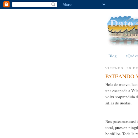
Blog
¿Qué e
VIERNES, 30 D
PATEANDO 
Hola de nuevo, lect
una escapada a Valen
volví sorprendida d
sillas de ruedas.
Nos pateamos casi t
total, pues en ning
bordillos. Toda la r