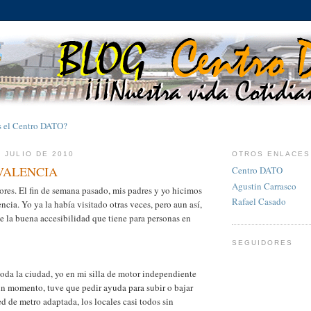
s el Centro DATO?
E JULIO DE 2010
OTROS ENLACES
VALENCIA
Centro DATO
Agustin Carrasco
ores. El fin de semana pasado, mis padres y yo hicimos
Rafael Casado
cia. Yo ya la había visitado otras veces, pero aun así,
e la buena accesibilidad que tiene para personas en
SEGUIDORES
oda la ciudad, yo en mi silla de motor independiente
ún momento, tuve que pedir ayuda para subir o bajar
ed de metro adaptada, los locales casi todos sin