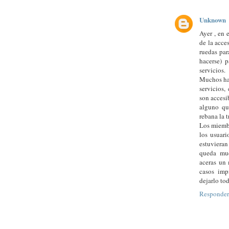
Unknown
Ayer , en 
de la acce
ruedas par
hacerse) 
servicios.
Muchos han
servicios,
son accesi
alguno qu
rebana la t
Los miembr
los usuari
estuvieran
queda muc
aceras un 
casos imp
dejarlo tod
Responder